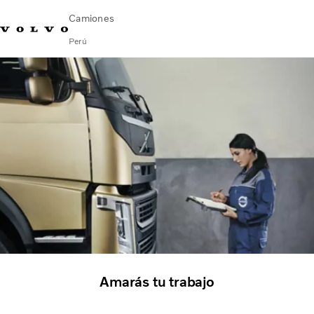
Camiones
Perú
Emergencia en ruta (VOLAR): 0800-53386
Aló Volvo
Camiones Volvo
Soluciones de Servicio
Novedades
¿Quiénes somos?
Contáctanos
Concesionarios
FINANCIAMIENTO
Amarás tu trabajo