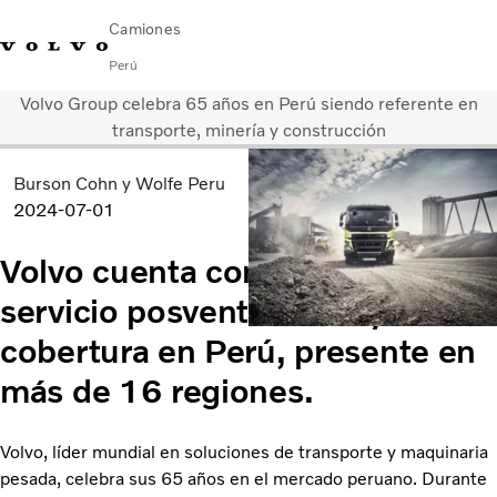
Camiones
Perú
Volvo Group celebra 65 años en Perú siendo referente en
Emergencia en ruta (VOLAR): 0800-53386
Aló Volvo
transporte, minería y construcción
Burson Cohn y Wolfe Peru
Camiones Volvo
2024-07-01
Soluciones de Servicio
Novedades
Volvo cuenta con la red de
¿Quiénes somos?
Contáctanos
servicio posventa de mayor
Concesionarios
cobertura en Perú, presente en
FINANCIAMIENTO
más de 16 regiones.
Volvo, líder mundial en soluciones de transporte y maquinaria
pesada, celebra sus 65 años en el mercado peruano. Durante