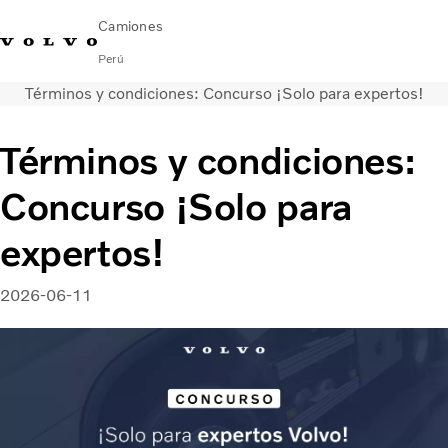
Camiones
Perú
Términos y condiciones: Concurso ¡Solo para expertos!
Emergencia en ruta (VOLAR): 0800-53386
Aló Volvo
Términos y condiciones:
Camiones Volvo
Concurso ¡Solo para
Soluciones de Servicio
Novedades
expertos!
¿Quiénes somos?
Contáctanos
2026-06-11
Concesionarios
FINANCIAMIENTO